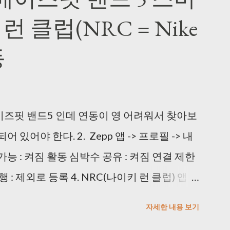
e
 클럽(NRC = Nike
blogspot.com/2011/02/autoclick-22.html 이
번 클릭하도록 사용했다. 3) 동영상을 이미지로
동
 Video to JPG Converter >
/products/dvd/Free-Video-to-JPG-
: 다운로드 시 정상적으로 되지 않아서 URL 수정) 일
이즈핏 밴드5 인데 연동이 영 어려워서 찾아보
가 괜찮았다. * Every frame 으로 사용해
되어 있어야 한다. 2. Zepp 앱 -> 프로필 -> 내
 프로그램을 사용했다. VlsiPics
 검색 가능 : 켜짐 활동 심박수 공유 : 켜짐 연결 제한
/index.php?title=Main_Page 생각보다 느리니 퇴
: 제외로 등록 4. NRC(나이키 런 클럽) 앱 ->
y가 끝나면 Auto-select 하고 Delete 하
박수 표시 -> 블루투스에서 AmazFit Band 5 누
op 작업 해주는 프로그램을 사용했다.
자세한 내용 보기
드로이드 이용자입니다.
oftonic.kr/ *...