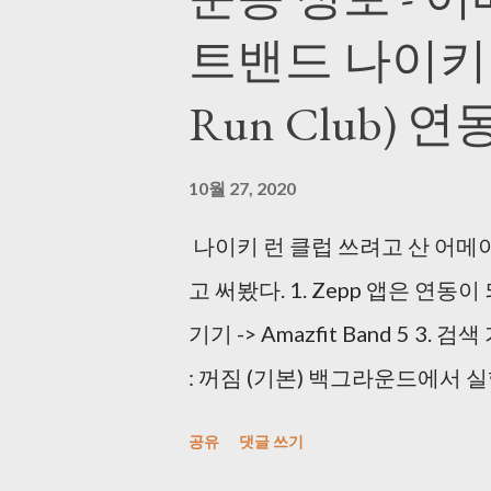
해도 괜찮았다. (2) AutoClick.ex
트밴드 나이키 런
> http://bestsoftwarecenter.
걸로 잘 사용했다. 3초마다 한 
Run Club) 연
변경해주는 프로그램을 사용했다. Free
https://www.dvdvideosoft.com
10월 27, 2020
Converter.htm (240826
나이키 런 클럽 쓰려고 산 어메
하면서 듀얼 모니터에 켜 놨는데 속도
고 써봤다. 1. Zepp 앱은 연동이 
야 한다. 4) 중복 사진 제거해주는
기기 -> Amazfit Band 5 3.
> http://www.visipics.info
: 꺼짐 (기본) 백그라운드에서 실행 
근시에 걸어놓고 가면 된다. 한번 pla
설정 -> 러닝 설정 -> 기기 5. 심
면 된다. 5) 이미지를 일괄 Cr
공유
댓글 쓰기
르고 NRC 즐기면 된다! * 안
JPEGCrops > https://jpegcrops.s