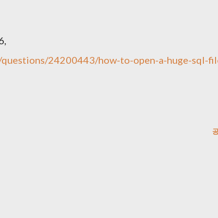
6,
m/questions/24200443/how-to-open-a-huge-sql-fil