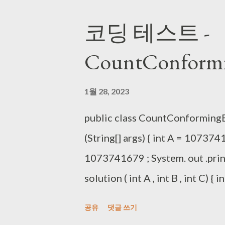
코딩 테스트 -
CountConformi
1월 28, 2023
public class CountConformingB
(String[] args) { int A = 107374
1073741679 ; System. out .println(
solution ( int A , int B , int C) {
toBinaryString (A) ; String bStr 
공유
댓글 쓰기
Integer. toBinaryString (C) ; an