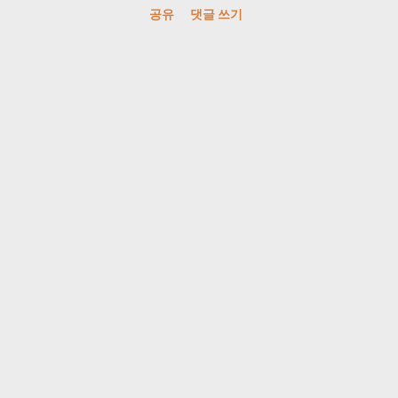
공유
댓글 쓰기
answer = lenSolve (ALen , BLen , 
lenSolve ( int aLen , int bLen , S
bLen ; String maxStr = "a" ; Strin
max = bLen ; min = aLen ; maxStr =