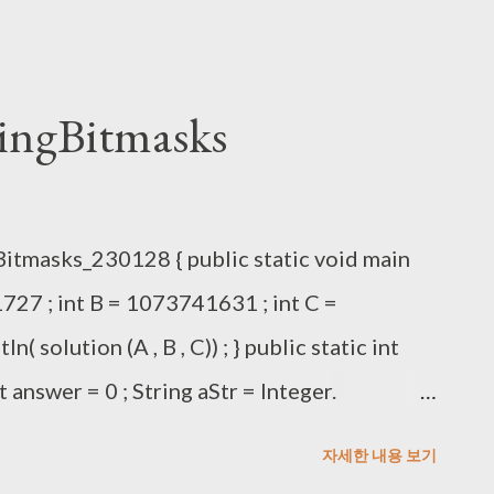
ngBitmasks
itmasks_230128 { public static void main
1727 ; int B = 1073741631 ; int C =
 solution (A , B , C)) ; } public static int
 int answer = 0 ; String aStr = Integer.
= Integer. toBinaryString (B) ; String cStr =
자세한 내용 보기
swer = checkBit (aStr)+ checkBit (bStr)+