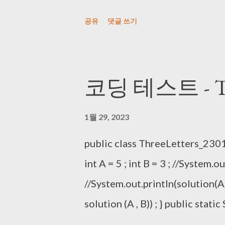
-) { //i j 둘 다 옵션 넣을 수 있음 //Sy
공유
댓글 쓰기
(S.charAt(i) != S.charAt(j)) { retu
solution2 (String S) { if (S.le
== 1 ){ // 길이가 1 인 경우 0 return 
코딩 테스트 - Thr
경우 앞 뒤 같으면 0 if (S.charAt( 0 )
1월 29, 2023
public class ThreeLetters_230129
int A = 5 ; int B = 3 ; //System.ou
//System.out.println(solution(A,B
solution (A , B)) ; } public static 
int BLen = B ; StringBuilder sb =