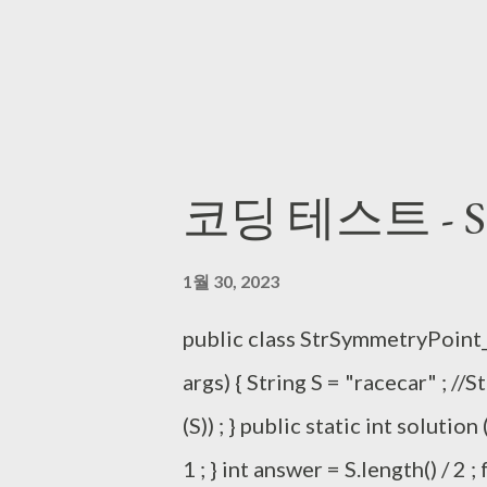
코딩 테스트 - Str
1월 30, 2023
public class StrSymmetryPoint_2
args) { String S = "racecar" ; //S
(S)) ; } public static int solution 
1 ; } int answer = S.length() / 2 ; f