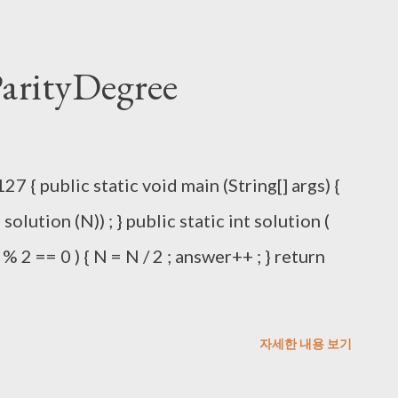
kBit (Integer. toBinaryString (A|B)) ; answer -
ing (A|C)) ; answer -= checkBit (Integer.
ityDegree
+= checkBit (Integer. toBinaryString (A|B|C))
c int checkBit (String number){ int count= 0 ;
 { public static void main (String[] args) {
 solution (N)) ; } public static int solution (
 % 2 == 0 ) { N = N / 2 ; answer++ ; } return
자세한 내용 보기