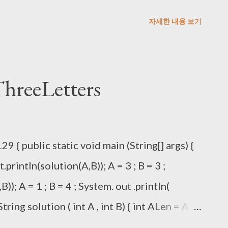
stem.out.println(i + " ㅇㅅㅇ " + j); if
자세한 내용 보기
rn - 1 ; } } return answer ; } public static int
ngth()% 2 != 0 ){ // 홀수 경우만 처리 if (S.length()
0 ; } else if (S.length() == 3 ){ // 길이가 3 인
eeLetters
 == S.charAt( 2 )...
 { public static void main (String[] args) {
t.println(solution(A,B)); A = 3 ; B = 3 ;
)); A = 1 ; B = 4 ; System. out .println(
String solution ( int A , int B) { int ALen = A ;
 new StringBuilder() ; int cnt = 0 ; String