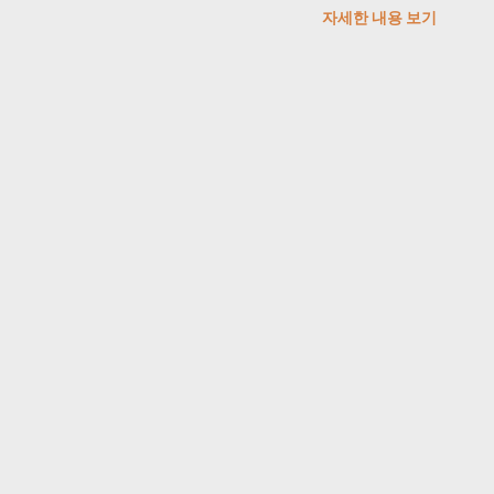
자세한 내용 보기
sb) ; return answer ; } private static String
tringBuilder sb) { int max = aLen ; int min =
g minStr = "b" ; int cnt = 0 ; if (aLen < bLen) {
 "b" ; minStr = "a" ; } while ( true...