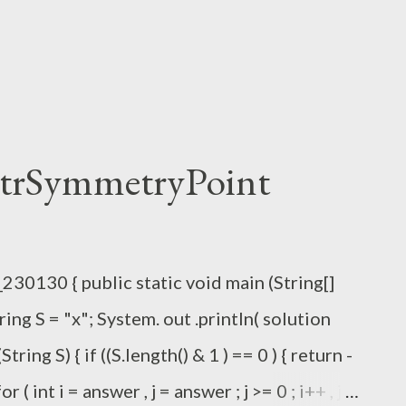
SymmetryPoint
30130 { public static void main (String[]
tring S = "x"; System. out .println( solution
(String S) { if ((S.length() & 1 ) == 0 ) { return -
or ( int i = answer , j = answer ; j >= 0 ; i++ , j-