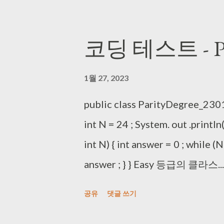
checkBit (cStr) ; answer -= chec
= checkBit (Integer. toBinaryStr
코딩 테스트 - Par
toBinaryString (B|C)) ; answer 
; return answer ; } private stati
1월 27, 2023
for ( int i = 0 ; i < number.leng...
public class ParityDegree_230127
int N = 24 ; System. out .println(
int N) { int answer = 0 ; while (N
answer ; } } Easy 등급의 클라스...
공유
댓글 쓰기