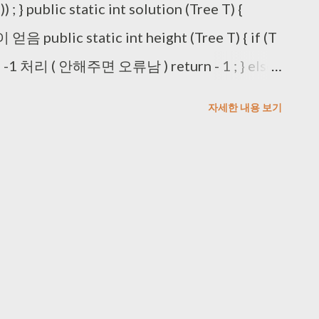
) ; } public static int solution (Tree T) {
 얻음 public static int height (Tree T) { if (T
1 처리 ( 안해주면 오류남 ) return - 1 ; } else {
이를 구하고 , // +1 을 더한 값을 return 해
자세한 내용 보기
Math. max ( height (T.l) + 1 , height
lution_ 재귀로안풀면 (Tree T) {
dility-
%2099%20:%20Future%20training/TreeHeigh
ava // 큐는 트리의 각각 수준 노드를 가지고 있다 .
ayList<Tree>() ; queue.add(T) ; int height =
) { height++ ; // 현재 레벨의 노드의 수 ...