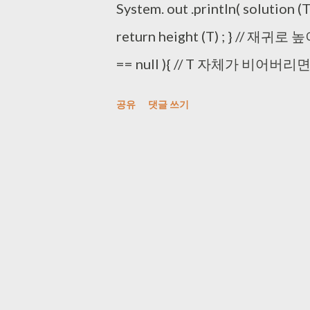
System. out .println( solution (T)
return height (T) ; } // 재귀로 높이
== null ){ // T 자체가 비어버리면 -
// 왼쪽 트리와 오른쪽 트리의 최대 높
공유
댓글 쓰기
줌 ( 현재 높이까지 더해줘야 함 ) return 
(T.r) + 1 ) ; } } public int so
//https://github.com/jlhuang/co
lessons/blob/master/lesson
t/Solution_Non_Recurse.j
ArrayList<Tree> queue = new Arr
- 1 ; while (queue.size() != 0 