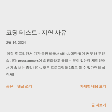
는 남 힘들 때 옆에서 같이 하는 스타일이라 그냥 정규직을 해야겠
다... (2인 몫 더 해도 프리도 3배 안 주더라... 업무량으로 따지면 계
약 사항보다 훨씬 많았음...) 1. 프리랜서는 대출받기도 힘들단다!
(증빙 자료 다 내면 된다고 하긴 하더라...) 2. 사업자 내기도 싫다 3.
코딩 테스트 - 지연 사유
남이 4대 보험 등을 관리해 줬으면 좋겠다 4. 연차를 스트레스 없이
쓰고 싶다 글구 보통 저런 프로젝트 저렇게 진행하면 도망가신 분
2월 14, 2024
들처럼 하는 게 맞는 것 같기도 하다... 쫌만 더 해줘요! 하면서 나중
이직 후 프리랜서 기간 동안 바빠서 github에만 짧게 커밋 해 두었
에 운영 ...
습니다. programmers에 희표좌라고 불리는 분이 있는데 재미있어
서 계속 보는 중입니다... 모든 프로그램을 1줄로 짤 수 있다면의 실
현체!
공유
댓글 쓰기
자세한 내용 보기
글 더보기