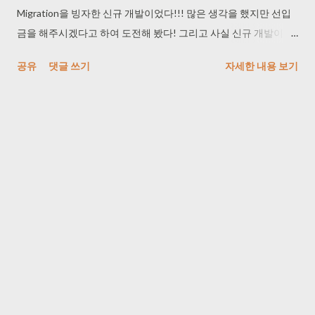
Migration을 빙자한 신규 개발이었다!!! 많은 생각을 했지만 선입
금을 해주시겠다고 하여 도전해 봤다! 그리고 사실 신규 개발이 설
계가 잘 나온 경우에는 훨씬 나은 것 같기도 했다. 1. 장점 월급처럼
공유
댓글 쓰기
자세한 내용 보기
한 번에 돈을 받아서 좋았다. (심지어 선금!) 밥도 빡! 사주셔서 참
좋았고! (매일 3끼 ^^... 야근 100%...) 초과 근무에 대한 수당을 제
대로 주셔서 마음이 참 좋았다! (처음 받아보는 초과 수당에 가슴이
따뜻해졌다... - 근데 3인 몫 한 거라 애매하긴 하다...) 2. 단점 나는
선금-중도금-잔금 체제가 참 좋은 것 같다. 나는 튀지 않는 사람이
라... 맡은 일은 꾸역꾸역 했는데 프리랜서 2분이 달아나신 걸 보았
기 때문이다... 선금만 받고 30% 정도 해주시고 이거 못 끝내요! 라
고 하며 가시는 쿨하신 모습... 정규직 분 업무량 보니 곧 돌아가시
는 것 같이 보였다. 아직 나는 정규직의 마음을 갖고 있어서 도와드
려야지... 싶었지만 그냥 가라고 하셔서 맡은 것 패키징하고 끝낸 결
말... ㄴ 근데 정상 동작 하는지 한 20시간 기다려서 같이 봐줬기 때
문에 아직도 정규직의 마음을 벗지 못하고 달아나신 분 몫까지 열
심히 검증 코드도 짜 드렸다... 프리랜서를 할 때마다 느낀 점은 나