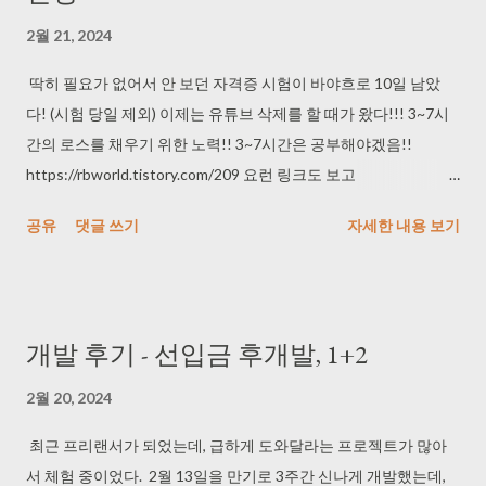
2월 21, 2024
딱히 필요가 없어서 안 보던 자격증 시험이 바야흐로 10일 남았
다! (시험 당일 제외) 이제는 유튜브 삭제를 할 때가 왔다!!! 3~7시
간의 로스를 채우기 위한 노력!! 3~7시간은 공부해야겠음!!
https://rbworld.tistory.com/209 요런 링크도 보고
https://gall.dcinside.com/board/view/?id=ne&no=1077072 요런
공유
댓글 쓰기
자세한 내용 보기
링크도 봤는데 결국 인터넷을 막아야 하는가 싶지만 어머니가 내
PC로 유튜브를 보셔서 그것까지는 무리... 아무튼 태블릿으로 공부
하는데 유튜브 안 키는 걸 목표로 하겠다!! + 추가 생각해보니 외출
할 일이 있어서 실제 공부 일자는 7일정도인듯... 급하다!! 240225 :
개발 후기 - 선입금 후개발, 1+2
유튜브 스무스하게 들으면서 공부하다가, 안 들으니까 더 부산스
러워서 사파리로 유튜브 들으면서 할 것 ... (-.-) 공부할 땐 할명수지!
2월 20, 2024
240321 : 삭제 후에 훨씬 유튜브 덜 본다!!!! 사파리로 보는게 되게
최근 프리랜서가 되었는데, 급하게 도와달라는 프로젝트가 많아
불편하기 때문에 디지털 디톡스로 추천...!
서 체험 중이었다. 2월 13일을 만기로 3주간 신나게 개발했는데,