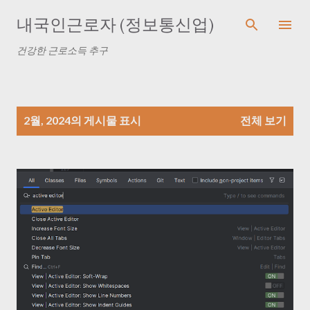
기본 콘텐츠로 건너뛰기
내국인근로자 (정보통신업)
건강한 근로소득 추구
글
2월, 2024의 게시물 표시
전체 보기