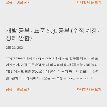
공유
댓글 쓰기
자세한 내용 보기
-> Intel(R) USB 3.0 확장 가능한 호스트 컨트롤러 -> USB 대용량
저장 장치 에서 타고 내려가면 된다. 허브에 주렁주렁 달아놨더니
속도가 안 나와서 확인해봤다. ↓ 동일한 표기법임 USB 2.0 = Hi
speed USB 3.0 = Super Speed USB 3.1 Gen1 = Super Speed+
개발 공부 - 표준 SQL 공부 (수정 예정 -
(5Gbps) USB 3.1 Gen2 = Super Speed+ (10Gbps) 나는 허브에다
정리 안함)
주렁주렁 달아 놓아서 세부로 많이 뜨고, 본체가 USB 3.1까지 지원
되서 SuperSpeed가 여러 개 뜨는 걸 확인했다. 허브1 (유전원) 2.0
2월 21, 2024
1 = 스피커 전원 공급 2.0 2 = 마우스 2.0 3 = 키패드 전원 공급 2.0 4
= 외장1 - 작은 메모리용 USB 3.0 5 = 외장2 - 게임용 SSD 3.0 6 =
programmers에서 mysql & oracle에서 쓰는 함수를 따로 따로 풀
외장2 - SSD1 3.0 7 = 외장4 - SSD2 3.0 8 = 외장5 - 저장용 HDD1
어놨는데, 이걸 표준 SQL로 다 바꿔놔야겠다! (공부할 거리 늘리
허브2 (유전원) -> 본체에서 제거 2.0 1 = KVM 전원 공급 2.0 2 =
기) SI에서도 표준 SQL 쓰는데 굳이 한 쌍씩 짜는 비효율! ㄴ 하지
게임기 전원 공급 3.0 3~10 = 충전용 허브3 (유전원) -> 본체에서
만 n년차의 머리 속에서 나오는 xml 2쌍 ㅠ... nn_mybatis.xml
제거 3.1 1~4 = 충전용 일단 이렇게 유지하는 걸로 해결! 240225 :
nn_oracle.xml 흑흑... ANSI SQL로 생각하며 공부 할 생각 하니 너
공유
댓글 쓰기
자세한 내용 보기
3.0 5 = 외장2 - 게임용 SSD 얘가 자꾸 디바이스 재연결이 되어 버
무 재밌을 거 같긴 한데, DBMS 쪽 특화시켜 놓은 레거시는 미리 생
리려고 했더니 잘 됨 (?)
각하지 않고 짜 봅니다... ㄴ 왠지 내 github private에 내가 만든 레
거시가 있을 것 같긴 함... ㄴ 레거시가 아니어도 DBMS 특화된 펑