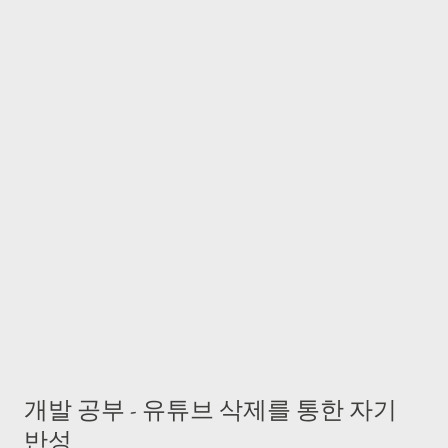
션은 호출 못 하긴 하지만 암튼... 암튼 COALESCE 때문
에 https://blog.ansi.org/sql-standard-iso-iec-9075-2023-ansi-
x3-135/ 를 열심히 보다가, ANSI SQL 예약어 목록도 URL을 찾아
놨음. https://en.wikipedia.org/wiki/List_of_SQL_reserved_words
이거를 다 보면서 내용을 세세히 외울 생각은 아니고, 쓰는 것만 찾
아다가 볼 예정이다. ㄴ 시험 목적이면 외울 수도 있겠지만... 사실
Oracle 기준으로 생각이 돌기는 하는데... 다양하게 범용적으로 좀
리서치해 볼 예정. ㄴ 그리고 현재 자격증 시험에 SQL이 있어서 간
략하게는 도움이 될 지도 ★★★☆☆ 240222 : 작년에는 서브쿼리
에 꽂혀서 계속 서브쿼리로만 만들었음... 서브쿼리의 예쁨을 모르
는 당신이 불쌍해요 는 아니고 선임(부장님)이 서브쿼리의 장점을
피력하셔서...ㅋㅋㅋㅋㅋㅋㅋ 이제 조인으로 다 바꿔놔야겠다.
개발 공부 - 유튜브 삭제를 통한 자기
반성