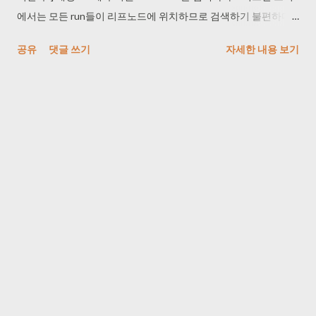
에서는 모든 run들이 리프노드에 위치하므로 검색하기 불편하다. -
따라서 검색하기 편리한 구조를 만들어야 한다. = 런들이 트리 구
공유
댓글 쓰기
자세한 내용 보기
조로 되어 있어서 AAA라는 run이 어디에 있는지, 어떤 애가 AAA
인지 찾는게 상당히 번거롭게 되어 있음. (규칙성이 없어서 불편함)
이제 4단계에서는 tree 구조 필요가 없어서 다른 자료구조 형태로
변경한다. 예전 가이드 : 해시맵 구조로 변경 현재 가이드 : 연결리
스트로 변경 (hashing 비슷한 것) symbol : A codeword
: 0 freg : 1 runLen : 1 codewordLen
: 2 right : 이런 식으로 되어 있으면 runLen이 1이고
symbol이 A 이므로 A이다. symbol ...