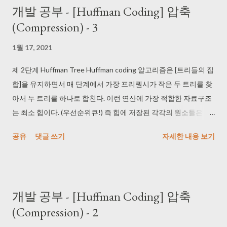
개발 공부 - [Huffman Coding] 압축
| 루트 자식 오른쪽 - 1 루트 자식 왼쪽의 왼쪽 - 00 | 루트 자식 왼쪽
(Compression) - 3
의 오른쪽 - 01 ㄴ 이런 식으로 자식 위치에 따라서 나의 codeword
에 0 이나 1을 추가한다. 루트 자식 오른쪽의 왼쪽 - 10 | 루트 자식
1월 17, 2021
오른쪽의 오른쪽 - 11 루트 자식 오른쪽의 오른쪽의 왼쪽 - 110 |
루트 자식 오른쪽의 오른쪽 - 111 ㄴ 이런 식으로 추가하라는 수도
제 2단계 Huffman Tree Huffman coding 알고리즘은 [트리들의 집
코드임 여기서 prefix를 하나의 32비트 정수로 표현한다 (8비트) 하
합]을 유지하면서 매 단계에서 가장 프리퀀시가 작은 두 트리를 찾
지만 32비트 중에서 하위 몇 비트만이 실제 부여된 codeword이다.
아서 두 트리를 하나로 합친다. 이런 연산에 가장 적합한 자료구조
따라서 codeword의 길이를 따로 유지해야 한다. class Run
는 최소 힙이다. (우선순위큐!) 즉 힙에 저장된 각각의 원소들은 하
implements Comparable<Run>{ public byte symbol; public
나의 트리이다. (노드가 아니라) ㄴ 런 객체들이 모여서 만들어지는
공유
댓글 쓰기
자세한 내용 보기
int runLen; public int freq; //트리의 노드로 사용하기 위해서
트리이다. ㄴ extractMin (힙 안의 최소값을 꺼내 주는 것) ㄴ
왼쪽 자식과 오른쪽 자식 노드 필드를 추가한다. ...
insert (넣기) 이 기능을 지원하도록 만들 것 최소 힙 - 크기가 5인
힙 - 5개의 트리가 저장되어 있다 - 각 트리는 오직 하나의 노드로
구성되어 있다. heap 0 : A3 1(프리퀀시 값) 1 : C2 1 2 : A1 1 3 : B1
개발 공부 - [Huffman Coding] 압축
2 4 : A2 2 이렇게 각각의 런을 싱글 노드 트리라고 보면 되고, 각 트
(Compression) - 2
리가 노드 하나짜리 트리이다. min heap은 컴플릿 바이너리 트리 +
힙 프로퍼티를 만족해야 함 부모는 자식보다 작거나 같다 -