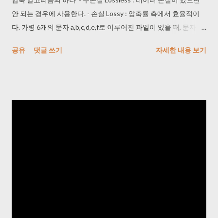
다. - 인식한 run 들은 하나의 ArrayList에 저장한다. - 적절한 생성
안 되는 경우에 사용한다. - 손실 Lossy : 압축률 측에서 효율적이
자와 equals 메소드를 구현한다. symbol : run이 가지고 있는 단자?
다. 가령 6개의 문자 a,b,c,d,e,f로 이루어진 파일이 있을 때, 문자의
(AAA 면 A가 symbol이다) runlen : 길이 freq : 빈도 class Run{
총 개수는 100,000개이고 각 문자의 등장 횟수가 아래와 같을 때 a
공유
댓글 쓰기
자세한 내용 보기
byte symbol; int runlen; int freq; } 요러면 데이터 파일을 적어
: 45 b : 13 c : 12 d : 16 e : 9 f : 5 -> 각 문자를 3 비트로 만듬 a : 000
도 두번은 읽어야 한다. 1) run 찾기 2) 실제 압축 수행
b : 110 c : 010 d : 011 e : 100 f : 101 (45 + 13 + 12 + 16 + 9 + 5) *
RandomAccessFile을 이용해서 데이터 파일을 읽어본다고 한다.
3비트 = 300000비트 고정길이 코드를 사용하면 각가의 문자를 표
[RandomAccessFil...
현하기 위해서 3비트가 필요하며, 따라서 파일의 길이는 300,000
비트가 된다. -> 가변길이 코드를 사용하면 a : 0 1비트 * 45 =
45000비트 b : 101 3비트 * 13 = 39000비트 c : 100 3비트 * 12 =
36000비트 d : 111 3비트 * 16 = 48000비트 e : 1101 4비트 * 9 =
36000비트 f : 1100 4비트 * 5 = 20000비트 위 테이블의 가변길이
코드를 사용하면 224,000비트가 된다. : 압축 효과가 좋아졌다. 근
데 이거를 1비트 2비트만 사용하면 파일 크기는 줄어든다고 생각
할 수 있겠으나 인코딩을 하는 것이 나중에 다시 디코딩이 가능해
야 하는데 문제가 있을 수 있다. 이런 규칙 : Prefix Code Prefix
Code : 어떤 codeword(101, 010 같은 것) 도 다른 codeword의