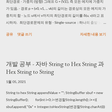
에 대해서, d(u)는 s에서 u까지의 최단경로의 길이이다. - 증명은 다
최단경로 - 가중치 (방향) 그래프 G = (V,E), 즉 모든 에지에 가중치
른 경로가 존재할 경우에 d(v) >_ d(u) 이므로 모순이라 한다 (s에서
가 있음. - 경로 p = (v0, v1, ... vk)의 길이는 경로상의 모든 에지의 가
u까지 다른 최단경로가 존재한다고 했을 때) d(u)가 최소인 노드 u!
중치의 합 - 노드 u에서 v까지의 최단경로의 길이를 δ(u, v)라고 표
∈S를 찾고, S에 u를 추가 S가 변경되었으므로 다른 노드들의 d(v)
시하자. 최단경로문제의 유형 - Single-source : 하나의 출발 노드
값을 갱신 즉, 에지 (u,v)에 대해서 relaxation 하면 루프 불변이 유지
s로부터 다른 모든 노드까지의 최단 경로를 찾아라. - Single-
공유
댓글 쓰기
자세한 내용 보기
됨 요...요약하면 프림이랑 다익스트라는 루프문 내 조금 다른 거 빼
destination : 모든 노드로부터 하나의 목적지 노드까지의 최단 경
고는 똑같다고 볼 수 있어서 사실 Prim 의 알고리즘이랑 동일하다
로를 찾아라. * single-source와 singled-destination은 사실상 같
고 보면 된다고 한다 (-.-);;; 어려워서 나무위키 도움을 받음 다익스
은 것으로 볼 수 있다. - Single-pair : 주어진 하나의 출발 노드 s로
트라 알고리즘은 다음과 같다. (P[A][B]는 A와 B 사이의 거리라고
부터 하나의 목적지 노드 t까지의 최단 경로를 찾아라. * 최악의 경
개발 공부 - 자바 String to Hex String 과
가정한다) 1. 출발점으로부터의 최단거리를 저장할 배열 d[v]를 만
우 시간 복잡도에서 Single-Source 문제보다 나은 알고리즘이 없
Hex String to String
들고, 출발 노드에는 0을, 출발점을 제외한 다른 노드들에는 매우
을 수 있다. - All-pairs : 모든 노드 쌍에 대해서 최단 경로를 찾아라.
큰 값 INF를 채워...
최단 경로와 음수 가중치 - 음수 가중치 : 가중치가 음수인 경우 -
1월 05, 2021
음수 사이클이 있으면 최단 경로가 정의되지 않는다. * 알고리즘에
따라 음수 가중치가 있어도 작동하는 경우도 있고, 그렇지 않은 경
String to hex String appendValue = ""; StringBuffer sbuf = new
우도 있다. 최단 경로의 기본 특성 - 최단 경로의 어떤 부분경로도
StringBuffer(); for(int i=0; i<변경할String.length(); i++){
역시 그 부분에 대한 최단 경로이다 * 전체 u~v에서, u에서 v까지의
sbuf.append( "0x" + Integer.toHexString(변경할String.charAt(i))