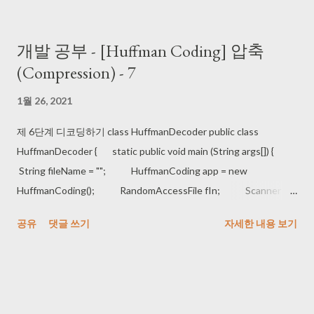
계수(Binomial Coefficient) int binomial(int n, int k) { if (n == k ||
k == 0) return 1; else return binomial(n - 1, k) +
개발 공부 - [Huffman Coding] 압축
binomial(n - 1, k - 1); } 역시 많은 계산이 중복되어 일반적으로 n
(Compression) - 7
n-1 ...
1월 26, 2021
제 6단계 디코딩하기 class HuffmanDecoder public class
HuffmanDecoder { static public void main (String args[]) {
String fileName = ""; HuffmanCoding app = new
HuffmanCoding(); RandomAccessFile fIn; Scanner kb
= new Scanner(System.in); try {
공유
댓글 쓰기
자세한 내용 보기
System.out.print("Enter a file name: "); fileName =
kb.next(); fIn = new RandomAccessFile(fileName,"r");
app.decompressFile(fileName,fIn); fIn.close(); ...