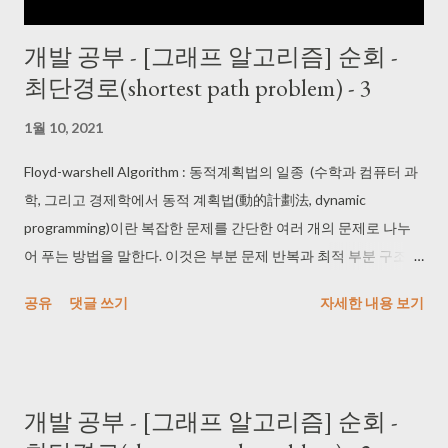
prefix(접두사)가 되지 않는 코드 (codeword란 하나의 문자에 부여
개발 공부 - [그래프 알고리즘] 순회 -
된 이진코드를 말함) -> 어떤 코드도 다른 코드의 접두사가 될 수
최단경로(shortest path problem) - 3
없는 것이다. 0일 경우 어떤 코드도 0 으로 시작 불가 101 일 경우
어떤 코드도 101로 시작 불가 그래서 1...
1월 10, 2021
Floyd-warshell Algorithm : 동적계획법의 일종 (수학과 컴퓨터 과
학, 그리고 경제학에서 동적 계획법(動的計劃法, dynamic
programming)이란 복잡한 문제를 간단한 여러 개의 문제로 나누
어 푸는 방법을 말한다. 이것은 부분 문제 반복과 최적 부분 구조를
가지고 있는 알고리즘을 일반적인 방법에 비해 더욱 적은 시간 내
공유
댓글 쓰기
자세한 내용 보기
에 풀 때 사용한다.) - 가중치 방향 그래프 G=(V,E), V = {1,2,... n} - 모
든 노드 쌍들간의 최단경로의 길이를 구함 - d^k[i,j[ : 중간에 노드
집합 {1,2...k}에 속한 노드들만 거쳐서 노드 i에서 j까지 가는 최단경
로의 길이 ㄴ 노드 i에서 j까지 가는 최단경로는 두 가지 경우가 있
개발 공부 - [그래프 알고리즘] 순회 -
다 (노드 k를 지나는 경우 , 지나지 않는 경우) i에서 j까지 경로가 k