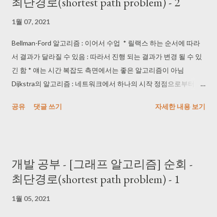
최단경로(shortest path problem) - 2
를 안 지나면 중간정점들이 모두 {1,2,...k}에 속한다. i에서 j까지의
경로가 k를 지나면 중간정점들이 모두 {1,2,... k-1}과 {1,2...k-1}에 속
1월 07, 2021
한다. 이 알고리즘은 처음에 모든 {\displaystyle (i,j)} 쌍에 대해서
{\displaystyle k=1} 일 때 {\displaystyle \mathrm {shortestPath}
Bellman-Ford 알고리즘 : 이어서 수업 * 릴랙스 하는 순서에 따라
(i,j,k)} 를 계산하고, 다음으로 {\displaystyle k=2} 일 때를 계산하는
서 결과가 달라질 수 있음 : 따라서 진행 되는 결과가 변경 될 수 있
식으로 {\displaystyle k=N} 이 될 때까지 계속하면, 모든
긴 함 * 얘는 시간 복잡도 측면에서는 좋은 알고리즘이 아님
{\displaystyle (i,j)} 쌍에 대해서 최단 경로를 찾게 된다. 기본적인 알
Dijkstra의 알고리즘 : 네트워크에서 하나의 시작 정점으로부터 모
고리즘의 의사코드는 다음과 같다: 1 let dist be a |V| × |V| array
든 다른 정점까지의 최단 경로를 찾는 알고리즘이다. 최단 경로는
공유
댓글 쓰기
자세한 내용 보기
of minimum distances initialized to ∞ (infinity) 2 for each edge ( u
경로의 길이순으로 정해진다. Dijkstra의 알고리즘에서는 시작 정
, v ) 3 dist[ u ][ v ] ← w( u , v ) // 변 ( u , v )의 가중치 4 for...
점에서 집합 S에 있는 정점만을 거쳐서 다른 정점으로 가는 최단
거리를 기록하는 배열이 반드시 있어야 한다. * 한 번 노드를 선택
한 게 있으면 두번 선택 불가 (최단 경로는 중복 불가) -음수 가중치
개발 공부 - [그래프 알고리즘] 순회 -
가 없다고 가정 - s로부터의 최단경로의 길이를 이미 알아낸 노드
최단경로(shortest path problem) - 1
들의 집합 S를 유지. 맨 처음엔 S={s}. - Loop invariant : u !∈ S 인
각 노드 u에 대해서 d(u)는 이미 S에 속한 노드들만 거쳐서 s로부터
1월 05, 2021
u 까지 가는 최단경로의 길이 - 정리 : d(u) min v!∈S d(v)인 노드 u