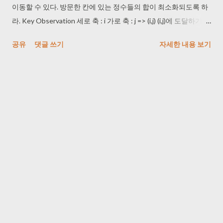
이동할 수 있다. 방문한 칸에 있는 정수들의 합이 최소화되도록 하
라. Key Observation 세로 축 : i 가로 축 : j => (i,j) (i,j)에 도달하기 위
해서는 (i,j-1) 혹은 (i-1,j)를 거쳐야 한다. 또한 (i,j-1) 혹은 (i-1,j)까지
공유
댓글 쓰기
자세한 내용 보기
는 최선의 방법으로 이동해야 한다. 순환식 L[i, j] : (1,1) 에서 (i,j)까
지 이르는 최소합 L[i, j] = mij if i = 1
and j = 1; L[i 1, j] + mij if j = 1; L[i, j 1] + mij
if i = 1; min(L[i 1, j], L[i, j ...