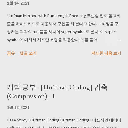
1월 14, 2021
frequency 값으로 보는 것 A3 1 - C2 1 / A1 1 C2 1 - B1 2 / A2 2 트
리 모양은 이런 구조로 되어 있음 힙을 이진 트리 모양으로 만들기
Huffman Method with Run-Length Encoding 무손실 압축 알고리
는 하는데, 프로그램 상에서는 그냥 1차원 배열 힙으로 만들면 되
즘을 하이브리드로 이용해서 구현을 해 본다고 한다. - 파일을 구
는 거라서 heap 0 : A3 1(프리퀀시 값) 1 : C2 1 2 : A1 1 3 : B1 2 4 :
성하는 각각의 run 들을 하나의 super-symbol로 본다. 이 super-
A2 2 이런 식으로 삽입 하면 된다. 일단 최소 힙 만들기 위해 힙을
symbol에 대해서 허프만 코딩을 적용한다. 예를 들어
만들어서 extreactMin을 두번 반복하고 insert를 하면 공백 7 (루
AABAACCAABA는 AAA B AA CC AA 로 구성되며 등장 회수는 1
공유
댓글 쓰기
자세한 내용 보기
트 - the Root 라고 부름) 공백 4 - 차일드 2 A2 2 B1 2 공백 3 -
1 1 2 2 와 같다. A3 - 1 C2 - 1 A1 - 1 B1 - 2 A2 - 2 이 파일에 등장하
차일드 2 C2 1 공백 2 - 차일드 2 A3 1 ...
는 run 들에게 이진 코드를 부여해서 동작시킨다. A3 - 110 C2 - 10
A1 - 00 B1 - 01 A2 - 111 로 run에 대해서 이진 코드를 부여하면
AAABAACCAABA는 110 01 10 111 10 01 00 으로 인코딩 된다
개발 공부 - [Huffman Coding] 압축
1100110111100100 <- 이거 이진 트리로 변경 하면 접두사가 겹
(Compression) - 1
치지 않는 트리를 제작 가능 * Run과 frequncy 찾기 - 압축할 파일
을 처음부터 끝까지 읽어서 파일을 구성하는 run 들과 각 run 들의
1월 12, 2021
등장횟수를 구한다. - 먼저 각 run들을 표현할 하나의 클래스 class
run을 정의한다. 클래스 런은 적어도 세개의 데이터 멤버 symbol,
Case Study : Huffman Coding Huffman Coding : 대표적인 데이터
runLen, freq를 가져야 한다. symbol만 byte고 다른 것은 다 정수이
압축 알고리즘의 하나 - 무손실 Lossless : 데이터 손실이 있으면