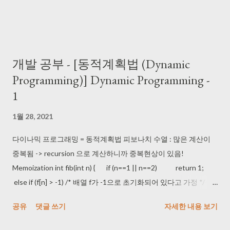
개발 공부 - [동적계획법 (Dynamic
Programming)] Dynamic Programming -
1
1월 28, 2021
다이나믹 프로그래밍 = 동적계획법 피보나치 수열 : 많은 계산이
중복됨 -> recursion 으로 계산하니까 중복현상이 있음!
Memoization int fib(int n) { if (n==1 || n==2) return 1;
else if (f[n] > -1) /* 배열 f가 -1으로 초기화되어 있다고 가정 */
return f[n]; /* 즉 이미 계산된 값이라는 의미 */ else { f[n]
공유
댓글 쓰기
자세한 내용 보기
= fib(n-2) + fib(n-1); /* 중간 계산 결과를 caching */ return
f[n]; } } bottom-up 방식으로도 중복 계산을 피할 수 있다. 이항