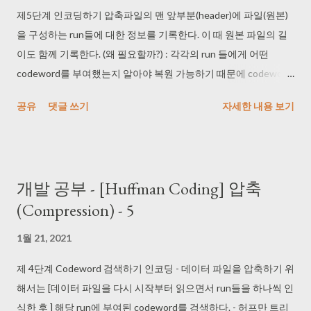
제5단계 인코딩하기 압축파일의 맨 앞부분(header)에 파일(원본)
을 구성하는 run들에 대한 정보를 기록한다. 이 때 원본 파일의 길
이도 함께 기록한다. (왜 필요할까?) : 각각의 run 들에게 어떤
codeword를 부여했는지 알아야 복원 가능하기 때문에 codeword
에 대한 정보를 기록한다. 아니면 frequency에 대한 정보를 저장한
공유
댓글 쓰기
자세한 내용 보기
다. outputFrequencies private void
outputFrequencies(RandomAccessFile fIn, RandomAccessFile
fOut) throws IOException { //fIn : 압축할 파일 //fOut : 압축
된 파일 fOut.writeInt(runs.size()); // 먼저 run의 개수를 하
개발 공부 - [Huffman Coding] 압축
나의 정수로 출력한다. fOut.writeLong(fIn.getFilePointer());
(Compression) - 5
// 원본 파일의 크기(byte 단위)를 출력한다. for (int j = 0; j <
runs.size(); j++) { // Run r = runs.get(j);
1월 21, 2021
fOut.write(r.symbol); // write a byte
fOut.writeInt(r.runLen); fOut.writeInt(r.freq); ...
제 4단계 Codeword 검색하기 인코딩 - 데이터 파일을 압축하기 위
해서는 [데이터 파일을 다시 시작부터 읽으면서 run들을 하나씩 인
식한 후 ] 해당 run에 부여된 codeword를 검색하다. - 허프만 트리