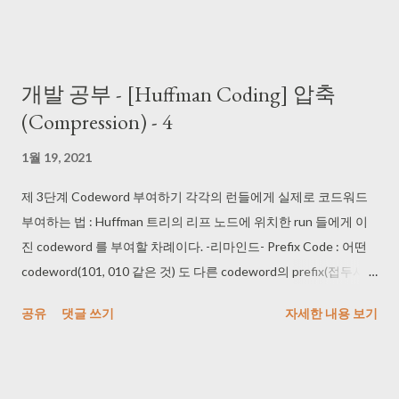
개발 공부 - [Huffman Coding] 압축
(Compression) - 4
1월 19, 2021
제 3단계 Codeword 부여하기 각각의 런들에게 실제로 코드워드
부여하는 법 : Huffman 트리의 리프 노드에 위치한 run 들에게 이
진 codeword 를 부여할 차례이다. -리마인드- Prefix Code : 어떤
codeword(101, 010 같은 것) 도 다른 codeword의 prefix(접두사)
가 되지 않는 코드 (codeword란 하나의 문자에 부여된 이진코드를
공유
댓글 쓰기
자세한 내용 보기
말함) -리마인드 끝- assignCodeword(prefix, node) 만약에 node
가 leaf 이면 prefix 를 node 에 할당한다. (부여한다) 아니면
assignCodeword(prefix + '0' , node.left);
assignCodeword(prefix + '1', node.right); 루트 루트 자식 왼쪽 - 0