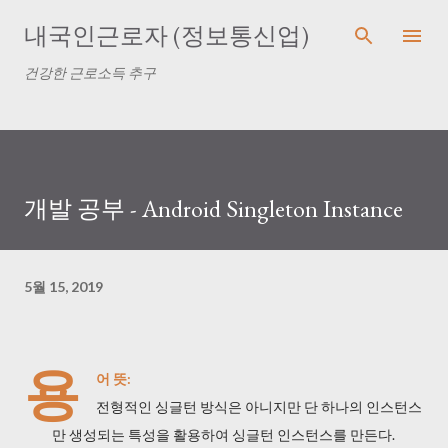
기본 콘텐츠로 건너뛰기
내국인근로자 (정보통신업)
건강한 근로소득 추구
개발 공부 - Android Singleton Instance
5월 15, 2019
용
어 뜻:
전형적인 싱글턴 방식은 아니지만 단 하나의 인스턴스
만 생성되는 특성을 활용하여 싱글턴 인스턴스를 만든다.