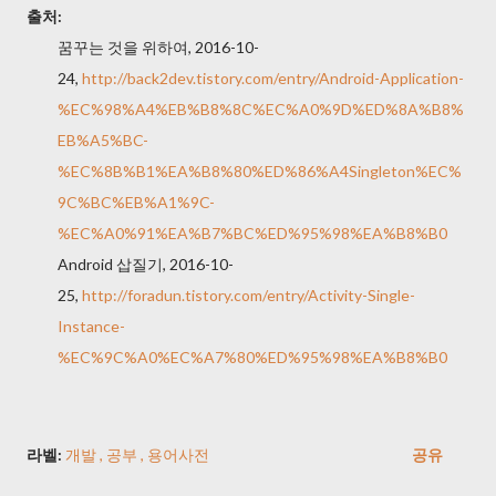
출처:
꿈꾸는 것을 위하여, 2016-10-
24,
http://back2dev.tistory.com/entry/Android-Application-
%EC%98%A4%EB%B8%8C%EC%A0%9D%ED%8A%B8%
EB%A5%BC-
%EC%8B%B1%EA%B8%80%ED%86%A4Singleton%EC%
9C%BC%EB%A1%9C-
%EC%A0%91%EA%B7%BC%ED%95%98%EA%B8%B0
Android 삽질기, 2016-10-
25,
http://foradun.tistory.com/entry/Activity-Single-
Instance-
%EC%9C%A0%EC%A7%80%ED%95%98%EA%B8%B0
라벨:
개발
공부
용어사전
공유