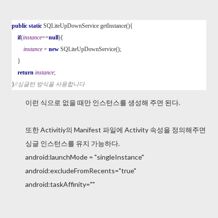
public static 
SQLiteUpDownService getInstance(){

if
(
instance
==
null
){

instance 
= 
new 
SQLiteUpDownService();

    }

return 
instance
;

}
//싱글턴 방식을 사용합니다
이런 식으로 없을 때만 인스턴스를 생성해 주면 된다.
또한 Activitiy의 Manifest 파일에 Activity 속성을 정의해주면
싱글 인스턴스를 유지 가능하다.
android:launchMode = "singleInstance"
android:excludeFromRecents="true"
android:taskAffinity=""