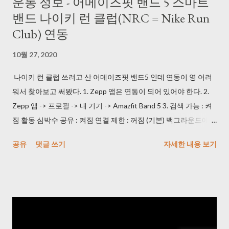
운동 정보 - 어메이즈핏 밴드 5 스마트
상이 있긴 해도 괜찮았다. (2) AutoClick.exe
밴드 나이키 런 클럽(NRC = Nike Run
> http://bestsoftwarecenter.blogspot.com/2011/02/autoclick-
Club) 연동
22.html 이 걸로 잘 사용했다. 3초마다 한 번 클릭하도록 사용했다.
3) 동영상을 이미지로 변경해주는 프로그램을 사용했다. Free
10월 27, 2020
Video to JPG Converter >
https://www.dvdvideosoft.com/products/dvd/Free-Video-to-
나이키 런 클럽 쓰려고 산 어메이즈핏 밴드5 인데 연동이 영 어려
JPG-Converter.htm (240826: 다운로드 시 정상적으로 되지 않아
워서 찾아보고 써봤다. 1. Zepp 앱은 연동이 되어 있어야 한다. 2.
서 URL 수정) 일 하면서 듀얼 모니터에 켜 놨는데 속도가 괜찮았다.
Zepp 앱 -> 프로필 -> 내 기기 -> Amazfit Band 5 3. 검색 가능 : 켜
* Every frame 으로 사용해야 한다. 4) 중복 사진 제거해주는 프로
짐 활동 심박수 공유 : 켜짐 연결 제한 : 꺼짐 (기본) 백그라운드에서
그램을 사용했다. VlsiPics > http://www.visipics.info/index.php?
실행 : 제외로 등록 4. NRC(나이키 런 클럽) 앱 -> 설정 -> 러닝 설정
공유
댓글 쓰기
자세한 내용 보기
title=Main_Page 생각보다 느리니 퇴근시에 걸어놓고 가면 된다.
-> 기기 5. 심박수 표시 -> 블루투스에서 AmazFit Band 5 누르고
한번 play가 끝나면 Auto-select 하고 Delete 하면 된다. 5) 이미지
NRC 즐기면 된다! * 안드로이드 이용자입니다.
를 일괄 Crop 작업 해주는 프로그램을 사용했다. JPEGCrops
> https://jpegcrops.softonic.kr/ *...