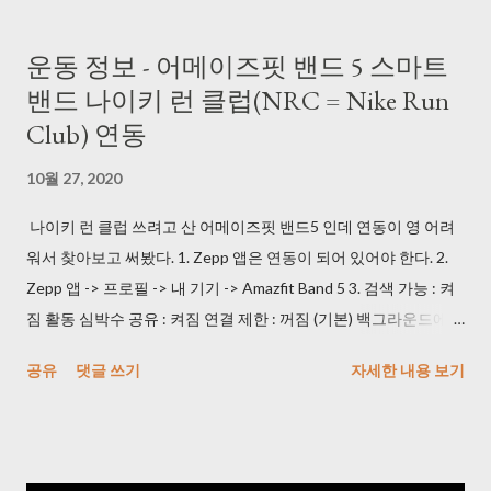
주는 매크로를 사용했다. (1) key_macro.exe >
https://blog.daum.net/pg365/250 듀얼 모니터에서 위치 이탈 현
운동 정보 - 어메이즈핏 밴드 5 스마트
상이 있긴 해도 괜찮았다. (2) AutoClick.exe
밴드 나이키 런 클럽(NRC = Nike Run
> http://bestsoftwarecenter.blogspot.com/2011/02/autoclick-
Club) 연동
22.html 이 걸로 잘 사용했다. 3초마다 한 번 클릭하도록 사용했다.
3) 동영상을 이미지로 변경해주는 프로그램을 사용했다. Free
10월 27, 2020
Video to JPG Converter >
https://www.dvdvideosoft.com/products/dvd/Free-Video-to-
나이키 런 클럽 쓰려고 산 어메이즈핏 밴드5 인데 연동이 영 어려
JPG-Converter.htm (240826: 다운로드 시 정상적으로 되지 않아
워서 찾아보고 써봤다. 1. Zepp 앱은 연동이 되어 있어야 한다. 2.
서 URL 수정) 일 하면서 듀얼 모니터에 켜 놨는데 속도가 괜찮았다.
Zepp 앱 -> 프로필 -> 내 기기 -> Amazfit Band 5 3. 검색 가능 : 켜
* Every frame 으로 사용해야 한다. 4) 중복 사진 제거해주는 프로
짐 활동 심박수 공유 : 켜짐 연결 제한 : 꺼짐 (기본) 백그라운드에서
그램을 사용했다. VlsiPics > http://www.visipics.info/index.php?
실행 : 제외로 등록 4. NRC(나이키 런 클럽) 앱 -> 설정 -> 러닝 설정
공유
댓글 쓰기
자세한 내용 보기
title=Main_Page 생각보다 느리니 퇴근시에 걸어놓고 가면 된다.
-> 기기 5. 심박수 표시 -> 블루투스에서 AmazFit Band 5 누르고
한번 play가 끝나면 Auto-select 하고 Delete 하면 된다. 5) 이미지
NRC 즐기면 된다! * 안드로이드 이용자입니다.
를 일괄 Crop 작업 해주는 프로그램을 사용했다. JPEGCrops
> https://jpegcrops.softonic.kr/ *...