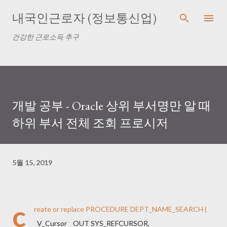
기본 콘텐츠로 건너뛰기
내국인근로자 (정보통신업)
건강한 근로소득 추구
개발 공부 - Oracle 상위 부서명만 알 때
하위 부서 전체 조회 프로시저
5월 15, 2019
c
reate or replace PROCEDURE DEPT_NAME_SEARCH (
V_Cursor OUT SYS_REFCURSOR,