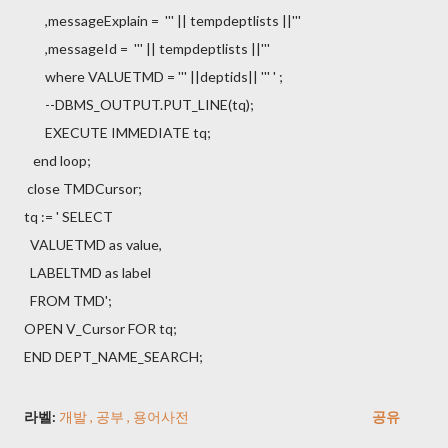
,messageExplain = ''' || tempdeptlists ||'''
,messageId = ''' || tempdeptlists ||'''
where VALUETMD = ''' ||deptids|| ''' ' ;
--DBMS_OUTPUT.PUT_LINE(tq);
EXECUTE IMMEDIATE tq;
end loop;
close TMDCursor;
tq := ' SELECT
VALUETMD as value,
LABELTMD as label
FROM TMD';
OPEN V_Cursor FOR tq;
END DEPT_NAME_SEARCH;
라벨:
개발
공부
용어사전
공유