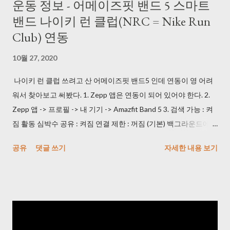
운동 정보 - 어메이즈핏 밴드 5 스마트
상이 있긴 해도 괜찮았다. (2) AutoClick.exe
밴드 나이키 런 클럽(NRC = Nike Run
> http://bestsoftwarecenter.blogspot.com/2011/02/autoclick-
Club) 연동
22.html 이 걸로 잘 사용했다. 3초마다 한 번 클릭하도록 사용했다.
3) 동영상을 이미지로 변경해주는 프로그램을 사용했다. Free
10월 27, 2020
Video to JPG Converter >
https://www.dvdvideosoft.com/products/dvd/Free-Video-to-
나이키 런 클럽 쓰려고 산 어메이즈핏 밴드5 인데 연동이 영 어려
JPG-Converter.htm (240826: 다운로드 시 정상적으로 되지 않아
워서 찾아보고 써봤다. 1. Zepp 앱은 연동이 되어 있어야 한다. 2.
서 URL 수정) 일 하면서 듀얼 모니터에 켜 놨는데 속도가 괜찮았다.
Zepp 앱 -> 프로필 -> 내 기기 -> Amazfit Band 5 3. 검색 가능 : 켜
* Every frame 으로 사용해야 한다. 4) 중복 사진 제거해주는 프로
짐 활동 심박수 공유 : 켜짐 연결 제한 : 꺼짐 (기본) 백그라운드에서
그램을 사용했다. VlsiPics > http://www.visipics.info/index.php?
실행 : 제외로 등록 4. NRC(나이키 런 클럽) 앱 -> 설정 -> 러닝 설정
공유
댓글 쓰기
자세한 내용 보기
title=Main_Page 생각보다 느리니 퇴근시에 걸어놓고 가면 된다.
-> 기기 5. 심박수 표시 -> 블루투스에서 AmazFit Band 5 누르고
한번 play가 끝나면 Auto-select 하고 Delete 하면 된다. 5) 이미지
NRC 즐기면 된다! * 안드로이드 이용자입니다.
를 일괄 Crop 작업 해주는 프로그램을 사용했다. JPEGCrops
> https://jpegcrops.softonic.kr/ *...