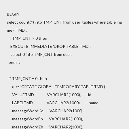
BEGIN
select count(*) into TMP_CNT from user_tables where table_na
me='TMD';
if TMP_CNT > 0 then
EXECUTE IMMEDIATE 'DROP TABLE TMD';
select 0 into TMP_CNT from dual;
end if;
if TMP_CNT = 0 then
tq := 'CREATE GLOBAL TEMPORARY TABLE TMD (
VALUETMD VARCHAR2(1000), --id
LABELTMD
VARCHAR2(1000), --name
messageWordKo VARCHAR2(1000),
messageWordEn VARCHAR2(1000),
messageWordZh VARCHAR2(1000),