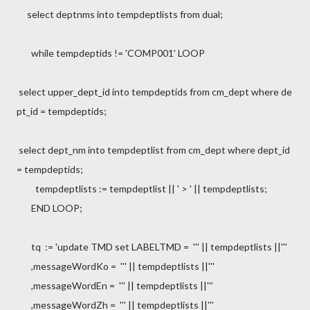
select deptnms into tempdeptlists from dual;
while tempdeptids != 'COMP001' LOOP
select upper_dept_id into tempdeptids from cm_dept where de
pt_id = tempdeptids;
select dept_nm into tempdeptlist from cm_dept where dept_id
= tempdeptids;
tempdeptlists := tempdeptlist || ' > ' || tempdeptlists;
END LOOP;
tq := 'update TMD set LABELTMD = ''' || tempdeptlists ||'''
,messageWordKo = ''' || tempdeptlists ||'''
,messageWordEn = ''' || tempdeptlists ||'''
,messageWordZh = ''' || tempdeptlists ||'''