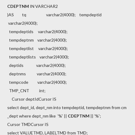
CDEPTNM
IN VARCHAR2
)AS
tq varchar2(4000);
tempdeptid
varchar2(4000);
tempdeptids varchar2(4000);
tempdeptnm varchar2(4000);
tempdeptlist varchar2(4000);
tempdeptlists varchar2(4000);
deptids varchar2(4000);
deptnms varchar2(4000);
tempcode varchar2(4000);
TMP_CNT int;
Cursor deptIdCursor IS
select dept_id, dept_nm into tempdeptid, tempdeptnm from cm
_dept where dept_nm like '%' ||
CDEPTNM
|| '%';
Cursor TMDCursor IS
select VALUETMD, LABELTMD from TMD;