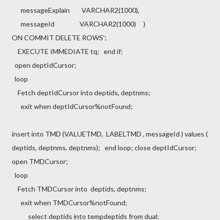
messageExplain VARCHAR2(1000),
messageId VARCHAR2(1000)
)
ON COMMIT DELETE ROWS';
EXECUTE IMMEDIATE tq;
end if;
open deptIdCursor;
loop
Fetch deptIdCursor into deptids, deptnms;
exit when deptIdCursor%notFound;
insert into TMD (VALUETMD, LABELTMD , messageId ) values (
deptids, deptnms, deptnms);
end loop;
close deptIdCursor;
open TMDCursor;
loop
Fetch TMDCursor into deptids, deptnms;
exit when TMDCursor%notFound;
select deptids into tempdeptids from dual;