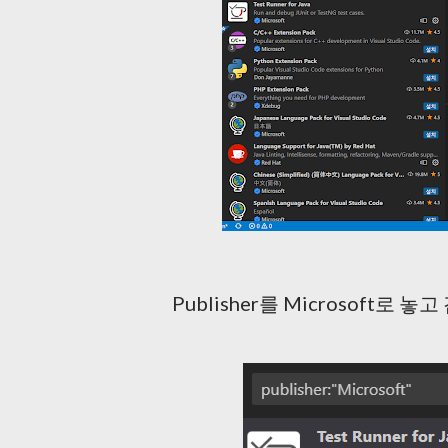
Publisher를 Microsoft로