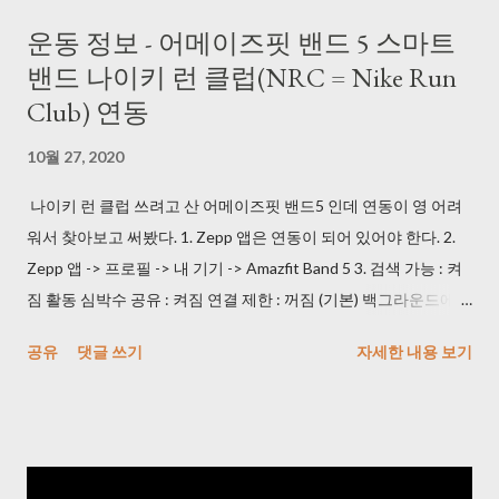
https://blog.daum.net/pg365/250 듀얼 모니터에서 위치 이탈 현
운동 정보 - 어메이즈핏 밴드 5 스마트
상이 있긴 해도 괜찮았다. (2) AutoClick.exe
밴드 나이키 런 클럽(NRC = Nike Run
> http://bestsoftwarecenter.blogspot.com/2011/02/autoclick-
Club) 연동
22.html 이 걸로 잘 사용했다. 3초마다 한 번 클릭하도록 사용했다.
3) 동영상을 이미지로 변경해주는 프로그램을 사용했다. Free
10월 27, 2020
Video to JPG Converter >
https://www.dvdvideosoft.com/products/dvd/Free-Video-to-
나이키 런 클럽 쓰려고 산 어메이즈핏 밴드5 인데 연동이 영 어려
JPG-Converter.htm (240826: 다운로드 시 정상적으로 되지 않아
워서 찾아보고 써봤다. 1. Zepp 앱은 연동이 되어 있어야 한다. 2.
서 URL 수정) 일 하면서 듀얼 모니터에 켜 놨는데 속도가 괜찮았다.
Zepp 앱 -> 프로필 -> 내 기기 -> Amazfit Band 5 3. 검색 가능 : 켜
* Every frame 으로 사용해야 한다. 4) 중복 사진 제거해주는 프로
짐 활동 심박수 공유 : 켜짐 연결 제한 : 꺼짐 (기본) 백그라운드에서
그램을 사용했다. VlsiPics > http://www.visipics.info/index.php?
실행 : 제외로 등록 4. NRC(나이키 런 클럽) 앱 -> 설정 -> 러닝 설정
공유
댓글 쓰기
자세한 내용 보기
title=Main_Page 생각보다 느리니 퇴근시에 걸어놓고 가면 된다.
-> 기기 5. 심박수 표시 -> 블루투스에서 AmazFit Band 5 누르고
한번 play가 끝나면 Auto-select 하고 Delete 하면 된다. 5) 이미지
NRC 즐기면 된다! * 안드로이드 이용자입니다.
를 일괄 Crop 작업 해주는 프로그램을 사용했다. JPEGCrops
> https://jpegcrops.softonic.kr/ *...