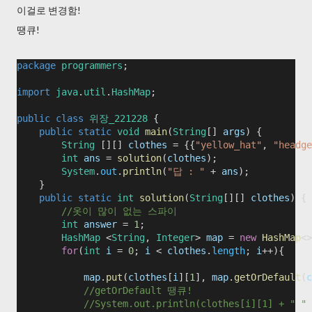
이걸로 변경함!
땡큐!
package
programmers
;
import
java
.
util
.
HashMap
;
public
class
위장_221228
 {
public
static
void
main
(
String
[] 
args
) {
String
 [][] 
clothes
 = {{
"yellow_hat"
, 
"headge
int
ans
 = 
solution
(
clothes
);
System
.
out
.
println
(
"답 : "
 + 
ans
);
    }
public
static
int
solution
(
String
[][] 
clothes
) {
//옷이 많이 없는 스파이
int
answer
 = 
1
;
HashMap
 <
String
, 
Integer
> 
map
 = 
new
HashMap
<>
for
(
int
i
 = 
0
; 
i
 < 
clothes
.
length
; 
i
++){
map
.
put
(
clothes
[
i
][
1
], 
map
.
getOrDefault
(
c
//getOrDefault 땡큐!
//System.out.println(clothes[i][1] + " " 