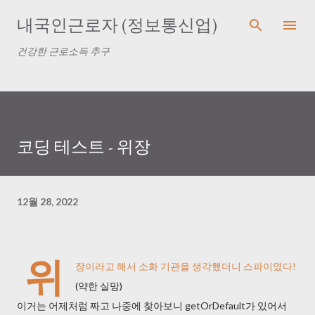
기본
내국인근로자 (정보통신업)
건강한 근로소득 추구
코딩 테스트 - 위장
12월 28, 2022
위
장이라고 해서 소화 기관을 생각했더니 스파이였다!
(약한 실망)
이거는 어제처럼 짜고 나중에 찾아보니 getOrDefault가 있어서