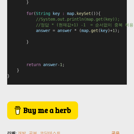
        }
for
(
String
key
:
map
.
keySet
()){
//System.out.println(map.get(key));
//정답 * (현재값+1) -1  = 순서없이 중복 
answer
 = 
answer
 * (
map
.
get
(
key
)+
1
);
        }
return
answer
-
1
;
    }
}
Buy me a herb
라벨:
개발
공부
코딩테스트
공유