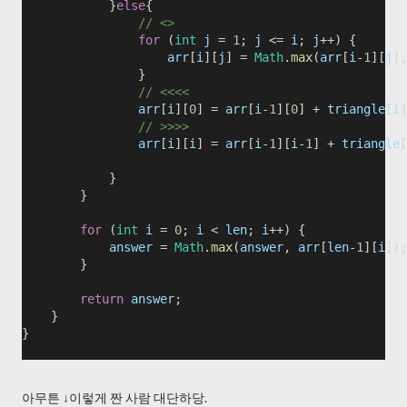
            }
else
{
// <>
for
 (
int
j
 = 
1
; 
j
 <= 
i
; 
j
++) {
arr
[
i
][
j
] = 
Math
.
max
(
arr
[
i
-
1
][
j
],
                }
// <<<<
arr
[
i
][
0
] = 
arr
[
i
-
1
][
0
] + 
triangle
[
i
]
// >>>>
arr
[
i
][
i
] = 
arr
[
i
-
1
][
i
-
1
] + 
triangle
[
            }            
        }
for
 (
int
i
 = 
0
; 
i
 < 
len
; 
i
++) {
answer
 = 
Math
.
max
(
answer
, 
arr
[
len
-
1
][
i
]);
        }
return
answer
;
    }
}
아무튼 ↓이렇게 짠 사람 대단하당.