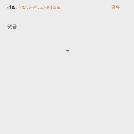
라벨:
개발
공부
코딩테스트
공유
댓글