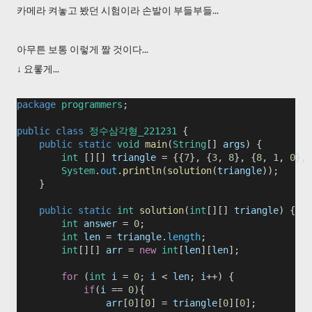
카메라 켜놓고 봤던 시험이라 손발이 부들부들...
아무튼 보통 이렇게 짤 것이다...
↓ 요롷게...
package
programmers
;
public
class
정수삼각형_221231
 {
public
static
void
main
(
String
[] 
args
) {
int
 [][] 
triangle
 = {{
7
}, {
3
, 
8
}, {
8
, 
1
, 
0
}, 
System
.
out
.
println
(
solution
(
triangle
));
    }
public
static
int
solution
(
int
[][] 
triangle
) {
int
answer
 = 
0
;
int
len
 = 
triangle
.
length
;
int
[][] 
arr
 = 
new
int
[
len
][
len
];        
for
 (
int
i
 = 
0
; 
i
 < 
len
; 
i
++) {
if
(
i
 == 
0
){
arr
[
0
][
0
] = 
triangle
[
0
][
0
];