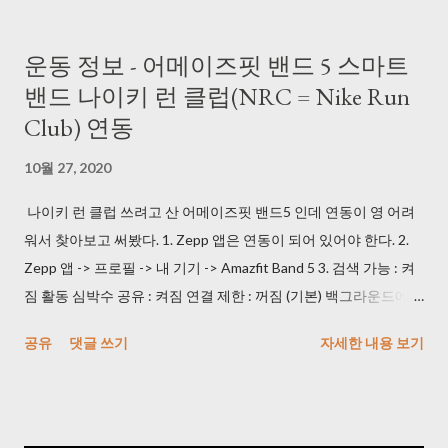
주는 매크로를 사용했다. (1) key_macro.exe >
https://blog.daum.net/pg365/250 듀얼 모니터에서 위치 이탈 현
운동 정보 - 어메이즈핏 밴드 5 스마트
상이 있긴 해도 괜찮았다. (2) AutoClick.exe
밴드 나이키 런 클럽(NRC = Nike Run
> http://bestsoftwarecenter.blogspot.com/2011/02/autoclick-
Club) 연동
22.html 이 걸로 잘 사용했다. 3초마다 한 번 클릭하도록 사용했다.
3) 동영상을 이미지로 변경해주는 프로그램을 사용했다. Free
10월 27, 2020
Video to JPG Converter >
https://www.dvdvideosoft.com/products/dvd/Free-Video-to-
나이키 런 클럽 쓰려고 산 어메이즈핏 밴드5 인데 연동이 영 어려
JPG-Converter.htm (240826: 다운로드 시 정상적으로 되지 않아
워서 찾아보고 써봤다. 1. Zepp 앱은 연동이 되어 있어야 한다. 2.
서 URL 수정) 일 하면서 듀얼 모니터에 켜 놨는데 속도가 괜찮았다.
Zepp 앱 -> 프로필 -> 내 기기 -> Amazfit Band 5 3. 검색 가능 : 켜
* Every frame 으로 사용해야 한다. 4) 중복 사진 제거해주는 프로
짐 활동 심박수 공유 : 켜짐 연결 제한 : 꺼짐 (기본) 백그라운드에서
그램을 사용했다. VlsiPics > http://www.visipics.info/index.php?
실행 : 제외로 등록 4. NRC(나이키 런 클럽) 앱 -> 설정 -> 러닝 설정
공유
댓글 쓰기
자세한 내용 보기
title=Main_Page 생각보다 느리니 퇴근시에 걸어놓고 가면 된다.
-> 기기 5. 심박수 표시 -> 블루투스에서 AmazFit Band 5 누르고
한번 play가 끝나면 Auto-select 하고 Delete 하면 된다. 5) 이미지
NRC 즐기면 된다! * 안드로이드 이용자입니다.
를 일괄 Crop 작업 해주는 프로그램을 사용했다. JPEGCrops
> https://jpegcrops.softonic.kr/ *...