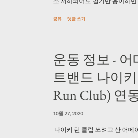
소 저하되어도 필기만 용이하면 상
상을 촬영했다. DRM 때문에 
공유
댓글 쓰기
(사실 개인 사용 목적이면 기본 화
해주는 매크로를 사용했다. (1) key_
https://blog.daum.net/p
운동 정보 - 
도 괜찮았다. (2) AutoClick.exe
트밴드 나이키 런
> http://bestsoftwarecenter.b
로 잘 사용했다. 3초마다 한 번
Run Club) 연
경해주는 프로그램을 사용했다. Free V
https://www.dvdvideosoft.com/
10월 27, 2020
Converter.htm (240826:
나이키 런 클럽 쓰려고 산 어메
하면서 듀얼 모니터에 켜 놨는데 속도