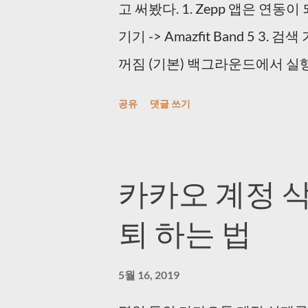
고 써봤다. 1. Zepp 앱은 연동이 
야 한다. 4) 중복 사진 제거해주는
기기 -> Amazfit Band 5 3.
> http://www.visipics.info/
꺼짐 (기본) 백그라운드에서 실행 :
시에 걸어놓고 가면 된다. 한번 play
설정 -> 러닝 설정 -> 기기 5. 심
다. 5) 이미지를 일괄 Crop 작
공유
댓글 쓰기
르고 NRC 즐기면 된다! * 안
> https://jpegcrops.softonic.kr/ *.
카카오 계정 삭
퇴 하는 법
5월 16, 2019