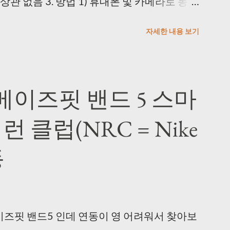
관 없음 3. 방법 1) 휴대폰 및 카메라로 동영
프로그램으로는 촬영이 안 되는 것을 확인했다.
자세한 내용 보기
면 캡쳐를 사용해도 된다...) 2) 마우스 클릭
macro.exe >
g365/250 듀얼 모니터에서 위치 이탈 현상이 있긴 해
어메이즈핏 밴드 5 스마
 클럽(NRC = Nike
logspot.com/2011/02/autoclick-22.html 이 걸
 클릭하도록 사용했다. 3) 동영상을 이미지로 변
동
ideo to JPG Converter >
products/dvd/Free-Video-to-JPG-
 다운로드 시 정상적으로 되지 않아서 URL 수정) 일
이즈핏 밴드5 인데 연동이 영 어려워서 찾아보
가 괜찮았다. * Every frame 으로 사용해