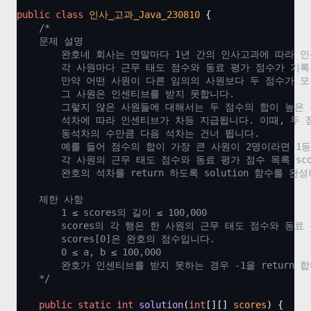
public
class
인사_고과_Java_230810
 {
/*
    문제 설명
        완호네 회사는 연말마다 1년 간의 인사고과에 따라 
        각 사원마다 근무 태도 점수와 동료 평가 점수가 기
        만약 어떤 사원이 다른 임의의 사원보다 두 점수가 
        그 사원은 인센티브를 받지 못합니다.
        그렇지 않은 사원들에 대해서는 두 점수의 합이 높은
        석차에 따라 인센티브가 차등 지급됩니다. 이때, 두
        동석차의 수만큼 다음 석차는 건너 뜁니다.
        예를 들어 점수의 합이 가장 큰 사원이 2명이라면 1
        각 사원의 근무 태도 점수와 동료 평가 점수 목록 sc
        완호의 석차를 return 하도록 solution 함수를 완
    제한 사항
        1 ≤ scores의 길이 ≤ 100,000
        scores의 각 행은 한 사원의 근무 태도 점수와 동료
        scores[0]은 완호의 점수입니다.
        0 ≤ a, b ≤ 100,000
        완호가 인센티브를 받지 못하는 경우 -1을 return 
    */
public
static
int
solution
(
int
[][] 
scores
) {