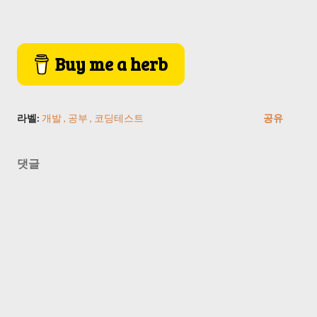
Buy me a herb
라벨:
개발
공부
코딩테스트
공유
댓글