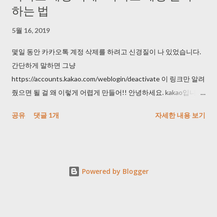
하는 법
5월 16, 2019
몇일 동안 카카오톡 계정 삭제를 하려고 신경질이 나 있었습니다.
간단하게 말하면 그냥
https://accounts.kakao.com/weblogin/deactivate 이 링크만 알려
줬으면 될 걸 왜 이렇게 어렵게 만들어!! 안녕하세요. kakao입니다.
문의해주신 내용 관련하여 답변 드리겠습니다. 카카오톡을 이용해
공유
댓글 1개
자세한 내용 보기
주셔서 감사합니다. 카카오에서는 고객님의 카카오계정을 임의로
탈퇴 처리 해드리기어려운 점 양해 부탁드리며, 번거로우시더라
도 탈퇴를 원하시는 카카오계정으로 로그인 하시어 아래의 방법
을 통해 직접 탈퇴 하실 수 있습니다. 카카오계정은 카카오톡을 포
Powered by Blogger
함하여 카카오스토리, 카카오게임, 카카오페이지 등 다른 카카오
서비스를 모두 이용할 수 있는 통합 계정입니다. 따라서, 카카오톡
을 탈퇴하여도 카카오계정에 연결된 다른 서비스가 있다면 카카
오계정은 자동으로 탈퇴되지 않습니다. 카카오톡, 카카오스토리