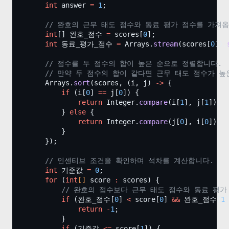
int
answer
=
1
;
// 완호의 근무 태도 점수와 동료 평가 점수를 가져옵
int
[] 완호_점수 
=
 scores[
0
];
int
 동료_평가_점수 
=
 Arrays.
stream
(scores[
0
]).
// 점수를 두 점수의 합이 높은 순으로 정렬합니다.
// 만약 두 점수의 합이 같다면 근무 태도 점수가 높
        Arrays.
sort
(scores, (i, j) 
->
 {
if
 (i[
0
] 
==
 j[
0
]) {
return
 Integer.
compare
(i[
1
], j[
1
]);
            } 
else
 {
return
 Integer.
compare
(j[
0
], i[
0
]);
            }
        });
// 인센티브 조건을 확인하며 석차를 계산합니다.
int
 기준값 
=
0
;
for
 (
int
[] 
score
:
 scores) {
// 완호의 점수보다 근무 태도 점수와 동료 평
if
 (완호_점수[
0
] 
<
 score[
0
] 
&&
 완호_점수[
1
]
return
-
1
;
            }
if
 (기준값 
<=
 score[
1
]) {