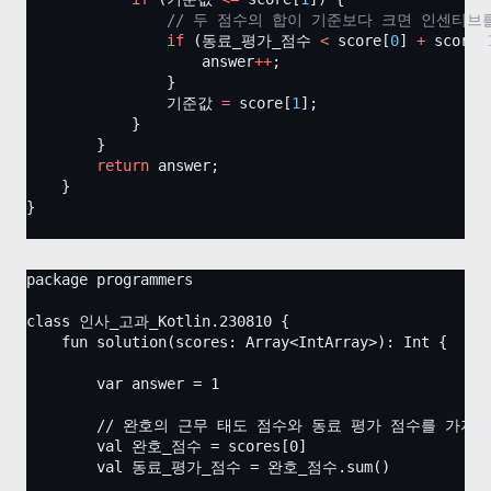
// 두 점수의 합이 기준보다 크면 인센티브
if
 (동료_평가_점수 
<
 score[
0
] 
+
 score[
                    answer
++
;
                }
                기준값 
=
 score[
1
];
            }
        }
return
 answer;
    }
}
package programmers
class 인사_고과_Kotlin.230810 {
    fun solution(scores: Array<IntArray>): Int {
        var answer = 1
        // 완호의 근무 태도 점수와 동료 평가 점수를 가져
        val 완호_점수 = scores[0]
        val 동료_평가_점수 = 완호_점수.sum()