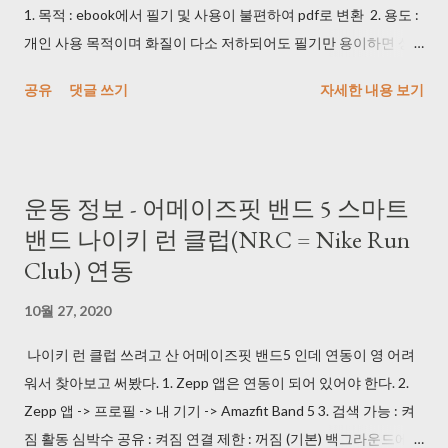
1. 목적 : ebook에서 필기 및 사용이 불편하여 pdf로 변환 2. 용도 :
개인 사용 목적이며 화질이 다소 저하되어도 필기만 용이하면 상
관 없음 3. 방법 1) 휴대폰 및 카메라로 동영상을 촬영했다. DRM 때
공유
댓글 쓰기
자세한 내용 보기
문에 프로그램으로는 촬영이 안 되는 것을 확인했다. (사실 개인 사
용 목적이면 기본 화면 캡쳐를 사용해도 된다...) 2) 마우스 클릭 해
주는 매크로를 사용했다. (1) key_macro.exe >
https://blog.daum.net/pg365/250 듀얼 모니터에서 위치 이탈 현
운동 정보 - 어메이즈핏 밴드 5 스마트
상이 있긴 해도 괜찮았다. (2) AutoClick.exe
밴드 나이키 런 클럽(NRC = Nike Run
> http://bestsoftwarecenter.blogspot.com/2011/02/autoclick-
Club) 연동
22.html 이 걸로 잘 사용했다. 3초마다 한 번 클릭하도록 사용했다.
3) 동영상을 이미지로 변경해주는 프로그램을 사용했다. Free
10월 27, 2020
Video to JPG Converter >
https://www.dvdvideosoft.com/products/dvd/Free-Video-to-
나이키 런 클럽 쓰려고 산 어메이즈핏 밴드5 인데 연동이 영 어려
JPG-Converter.htm (240826: 다운로드 시 정상적으로 되지 않아
워서 찾아보고 써봤다. 1. Zepp 앱은 연동이 되어 있어야 한다. 2.
서 URL 수정) 일 하면서 듀얼 모니터에 켜 놨는데 속도가 괜찮았다.
Zepp 앱 -> 프로필 -> 내 기기 -> Amazfit Band 5 3. 검색 가능 : 켜
* Every frame 으로 사용해야 한다. 4) 중복 사진 제거해주는 프로
짐 활동 심박수 공유 : 켜짐 연결 제한 : 꺼짐 (기본) 백그라운드에서