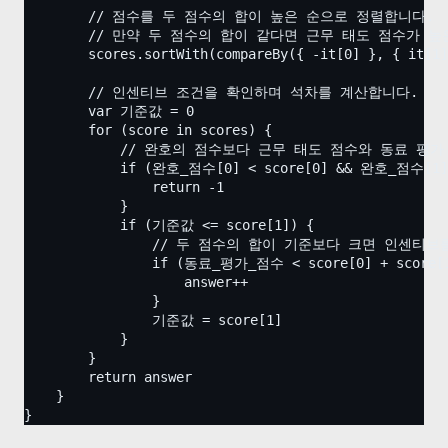
        // 점수를 두 점수의 합이 높은 순으로 정렬합니다.
        // 만약 두 점수의 합이 같다면 근무 태도 점수가 
        scores.sortWith(compareBy({ -it[0] }, { it[1]
        // 인센티브 조건을 확인하며 석차를 계산합니다.
        var 기준값 = 0
        for (score in scores) {
            // 완호의 점수보다 근무 태도 점수와 동료 
            if (완호_점수[0] < score[0] && 완호_점수[1] 
                return -1
            }
            if (기준값 <= score[1]) {
                // 두 점수의 합이 기준보다 크면 인센티
                if (동료_평가_점수 < score[0] + score[
                    answer++
                }
                기준값 = score[1]
            }
        }
        return answer
    }
}