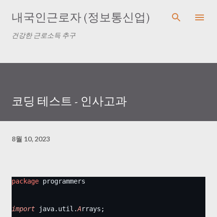
기본 콘텐츠로 건너
내국인근로자 (정보통신업)
건강한 근로소득 추구
코딩 테스트 - 인사고과
8월 10, 2023
package
 programmers
import
 java.util.
A
rrays;