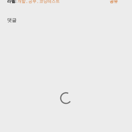
라벨:
개발
공부
코딩테스트
공유
댓글