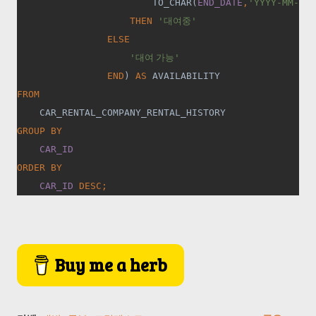
TO_CHAR(
END_DATE
,
'YYYY-MM-DD'
THEN 
'
대여중
'
ELSE
'
대여 가능
'
END
) 
AS 
AVAILABILITY
FROM
CAR_RENTAL_COMPANY_RENTAL_HISTORY
GROUP BY
CAR_ID
ORDER BY
CAR_ID 
DESC;
Buy me a herb