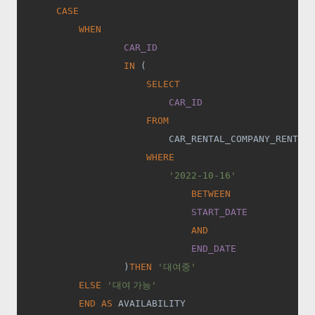
       CASE
           WHEN
CAR_ID
IN 
(
SELECT
CAR_ID
FROM
CAR_RENTAL_COMPANY_RENTAL_
WHERE
'2022-10-16'
BETWEEN
START_DATE
AND
END_DATE
)
THEN 
'
대여중
'
ELSE 
'
대여 가능
'
END AS 
AVAILABILITY