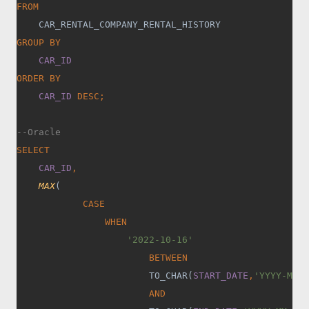
FROM
CAR_RENTAL_COMPANY_RENTAL_HISTORY
GROUP BY
CAR_ID
ORDER BY
CAR_ID 
DESC;
--Oracle
SELECT
CAR_ID
,
MAX
(
CASE
                WHEN
'2022-10-16'
BETWEEN
TO_CHAR(
START_DATE
,
'YYYY-MM-D
AND