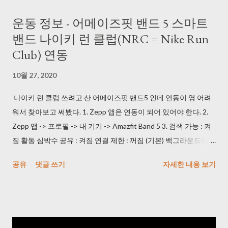
https://blog.daum.net/pg365/250 듀얼 모니터에서 위치 이탈 현
운동 정보 - 어메이즈핏 밴드 5 스마트
상이 있긴 해도 괜찮았다. (2) AutoClick.exe
밴드 나이키 런 클럽(NRC = Nike Run
> http://bestsoftwarecenter.blogspot.com/2011/02/autoclick-
Club) 연동
22.html 이 걸로 잘 사용했다. 3초마다 한 번 클릭하도록 사용했다.
3) 동영상을 이미지로 변경해주는 프로그램을 사용했다. Free
10월 27, 2020
Video to JPG Converter >
https://www.dvdvideosoft.com/products/dvd/Free-Video-to-
나이키 런 클럽 쓰려고 산 어메이즈핏 밴드5 인데 연동이 영 어려
JPG-Converter.htm (240826: 다운로드 시 정상적으로 되지 않아
워서 찾아보고 써봤다. 1. Zepp 앱은 연동이 되어 있어야 한다. 2.
서 URL 수정) 일 하면서 듀얼 모니터에 켜 놨는데 속도가 괜찮았다.
Zepp 앱 -> 프로필 -> 내 기기 -> Amazfit Band 5 3. 검색 가능 : 켜
* Every frame 으로 사용해야 한다. 4) 중복 사진 제거해주는 프로
짐 활동 심박수 공유 : 켜짐 연결 제한 : 꺼짐 (기본) 백그라운드에서
그램을 사용했다. VlsiPics > http://www.visipics.info/index.php?
실행 : 제외로 등록 4. NRC(나이키 런 클럽) 앱 -> 설정 -> 러닝 설정
공유
댓글 쓰기
자세한 내용 보기
title=Main_Page 생각보다 느리니 퇴근시에 걸어놓고 가면 된다.
-> 기기 5. 심박수 표시 -> 블루투스에서 AmazFit Band 5 누르고
한번 play가 끝나면 Auto-select 하고 Delete 하면 된다. 5) 이미지
NRC 즐기면 된다! * 안드로이드 이용자입니다.
를 일괄 Crop 작업 해주는 프로그램을 사용했다. JPEGCrops
> https://jpegcrops.softonic.kr/ *...