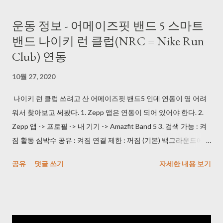
https://blog.daum.net/pg365/250 듀얼 모니터에서 위치 이탈 현
운동 정보 - 어메이즈핏 밴드 5 스마트
상이 있긴 해도 괜찮았다. (2) AutoClick.exe
밴드 나이키 런 클럽(NRC = Nike Run
> http://bestsoftwarecenter.blogspot.com/2011/02/autoclick-
Club) 연동
22.html 이 걸로 잘 사용했다. 3초마다 한 번 클릭하도록 사용했다.
3) 동영상을 이미지로 변경해주는 프로그램을 사용했다. Free
10월 27, 2020
Video to JPG Converter >
https://www.dvdvideosoft.com/products/dvd/Free-Video-to-
나이키 런 클럽 쓰려고 산 어메이즈핏 밴드5 인데 연동이 영 어려
JPG-Converter.htm (240826: 다운로드 시 정상적으로 되지 않아
워서 찾아보고 써봤다. 1. Zepp 앱은 연동이 되어 있어야 한다. 2.
서 URL 수정) 일 하면서 듀얼 모니터에 켜 놨는데 속도가 괜찮았다.
Zepp 앱 -> 프로필 -> 내 기기 -> Amazfit Band 5 3. 검색 가능 : 켜
* Every frame 으로 사용해야 한다. 4) 중복 사진 제거해주는 프로
짐 활동 심박수 공유 : 켜짐 연결 제한 : 꺼짐 (기본) 백그라운드에서
그램을 사용했다. VlsiPics > http://www.visipics.info/index.php?
실행 : 제외로 등록 4. NRC(나이키 런 클럽) 앱 -> 설정 -> 러닝 설정
공유
댓글 쓰기
자세한 내용 보기
title=Main_Page 생각보다 느리니 퇴근시에 걸어놓고 가면 된다.
-> 기기 5. 심박수 표시 -> 블루투스에서 AmazFit Band 5 누르고
한번 play가 끝나면 Auto-select 하고 Delete 하면 된다. 5) 이미지
NRC 즐기면 된다! * 안드로이드 이용자입니다.
를 일괄 Crop 작업 해주는 프로그램을 사용했다. JPEGCrops
> https://jpegcrops.softonic.kr/ *...