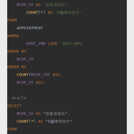
MCDP_CD 
AS 
'
진료과코드
'
,
COUNT
(
*
) 
AS 
'5
월예약건수
'
FROM
APPOINTMENT
WHERE
APNT_YMD 
LIKE 
'2022-05%'
GROUP BY
MCDP_CD
ORDER BY
COUNT
(
MCDP_CD
) 
ASC,
MCDP_CD 
ASC;
--Oracle
SELECT
MCDP_CD 
AS 
"
진료과코드
"
,
COUNT
(
*
) 
AS 
"5
월예약건수
"
FROM