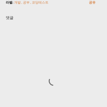
라벨:
개발
공부
코딩테스트
공유
댓글