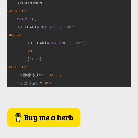
APPOINTMENT
GROUP BY
MCDP_CD
,
TO_CHAR(
APNT_YMD 
, 
'MM'
)
HAVING
TO_CHAR(
APNT_YMD 
, 
'MM'
)
IN
(
'05'
)
ORDER BY
"5
월예약건수
"  
ASC ,
"
진료과코드
" 
ASC
Buy me a herb