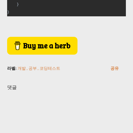
    }
}
Buy me a herb
라벨:
개발
공부
코딩테스트
공유
댓글