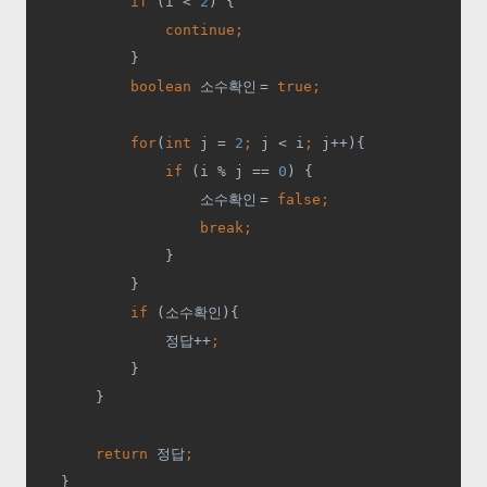
if 
(i < 
2
) {
continue;
}
boolean 
소수확인 
= 
true;
            for
(
int 
j = 
2
; 
j < i
; 
j++){
if 
(i % j == 
0
) {
소수확인 
= 
false;
                    break;
}
            }
if 
(
소수확인
){
정답
++
;
}
        }
return 
정답
;
}