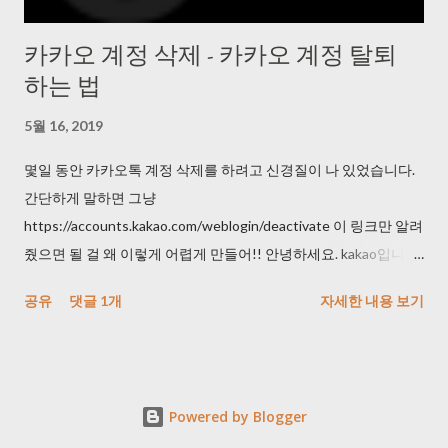
카카오 계정 삭제 - 카카오 계정 탈퇴
하는 법
5월 16, 2019
몇일 동안 카카오톡 계정 삭제를 하려고 신경질이 나 있었습니다.
간단하게 말하면 그냥
https://accounts.kakao.com/weblogin/deactivate 이 링크만 알려
줬으면 될 걸 왜 이렇게 어렵게 만들어!! 안녕하세요. kakao입니다.
문의해주신 내용 관련하여 답변 드리겠습니다. 카카오톡을 이용해
공유
댓글 1개
자세한 내용 보기
주셔서 감사합니다. 카카오에서는 고객님의 카카오계정을 임의로
탈퇴 처리 해드리기어려운 점 양해 부탁드리며, 번거로우시더라
도 탈퇴를 원하시는 카카오계정으로 로그인 하시어 아래의 방법
을 통해 직접 탈퇴 하실 수 있습니다. 카카오계정은 카카오톡을 포
Powered by Blogger
함하여 카카오스토리, 카카오게임, 카카오페이지 등 다른 카카오