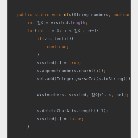
public static void 
dfs
(String numbers
, boolean
[] 
int 
길이 
= visited.
length
;
        for
(
int 
i = 
0
; 
i < 
길이
; 
i++){
if
(visited[i]){
continue;
}
            visited[i] = 
true;
s.append(numbers.charAt(i))
;
set.add(Integer.
parseInt
(s.toString()))
;
dfs
(numbers
, 
visited
, 
깊이
+
1
, 
s
, 
set)
;
s.deleteCharAt(s.length()-
1
)
;
visited[i] = 
false;
}