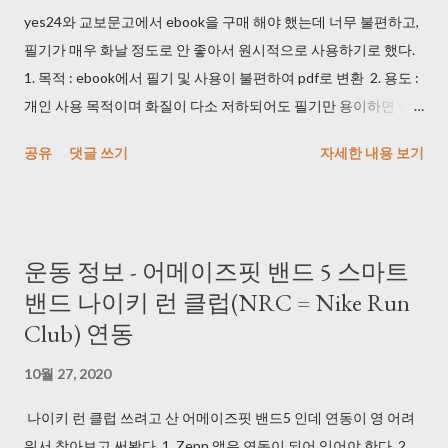
yes24와 교보문고에서 ebook을 구매 해야 했는데 너무 불편하고,
필기가 매우 화날 정도로 안 좋아서 원시적으로 사용하기로 했다.
1. 목적 : ebook에서 필기 및 사용이 불편하여 pdf로 변환 2. 용도 :
개인 사용 목적이며 화질이 다소 저하되어도 필기만 용이하면 상
관 없음 3. 방법 1) 휴대폰 및 카메라로 동영상을 촬영했다. DRM 때
공유
댓글 쓰기
자세한 내용 보기
문에 프로그램으로는 촬영이 안 되는 것을 확인했다. (사실 개인 사
용 목적이면 기본 화면 캡쳐를 사용해도 된다...) 2) 마우스 클릭 해
주는 매크로를 사용했다. (1) key_macro.exe >
https://blog.daum.net/pg365/250 듀얼 모니터에서 위치 이탈 현
운동 정보 - 어메이즈핏 밴드 5 스마트
상이 있긴 해도 괜찮았다. (2) AutoClick.exe
밴드 나이키 런 클럽(NRC = Nike Run
> http://bestsoftwarecenter.blogspot.com/2011/02/autoclick-
Club) 연동
22.html 이 걸로 잘 사용했다. 3초마다 한 번 클릭하도록 사용했다.
3) 동영상을 이미지로 변경해주는 프로그램을 사용했다. Free
10월 27, 2020
Video to JPG Converter >
https://www.dvdvideosoft.com/products/dvd/Free-Video-to-
나이키 런 클럽 쓰려고 산 어메이즈핏 밴드5 인데 연동이 영 어려
JPG-Converter.htm (240826: 다운로드 시 정상적으로 되지 않아
워서 찾아보고 써봤다. 1. Zepp 앱은 연동이 되어 있어야 한다. 2.