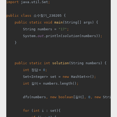
import 
java.util.Set
;
public class 
소수찾기
_230205 {
public static void 
main
(String[] args) {
        String numbers = 
"17"
;
System.
out
.println(
solution
(numbers))
;
}
public static int 
solution
(String numbers) {
int 
정답 
= 
0
;
Set<Integer> set = 
new 
HashSet<>()
;
        int 
길이 
= numbers.length()
;
dfs
(numbers
, new boolean
[
길이
]
, 
0
, new 
String
        for 
(
int 
i : set){