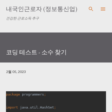
기본 콘텐츠로 건너뛰기
내국인근로자 (정보통신업)
건강한 근로소득 추구
코딩 테스트 - 소수 찾기
2월 05, 2023
package 
programmers
;
import 
java.util.HashSet
;