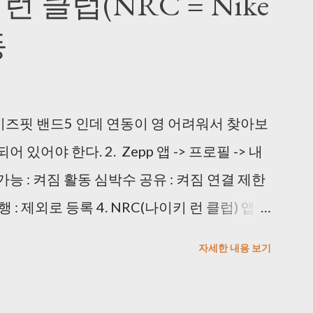
 클럽(NRC = Nike
번 클릭하도록 사용했다. 3) 동영상을 이미지로
동
 Video to JPG Converter >
/products/dvd/Free-Video-to-JPG-
: 다운로드 시 정상적으로 되지 않아서 URL 수정) 일
이즈핏 밴드5 인데 연동이 영 어려워서 찾아보
가 괜찮았다. * Every frame 으로 사용해
되어 있어야 한다. 2. Zepp 앱 -> 프로필 -> 내
 프로그램을 사용했다. VlsiPics
 검색 가능 : 켜짐 활동 심박수 공유 : 켜짐 연결 제한
/index.php?title=Main_Page 생각보다 느리니 퇴
: 제외로 등록 4. NRC(나이키 런 클럽) 앱 ->
y가 끝나면 Auto-select 하고 Delete 하
박수 표시 -> 블루투스에서 AmazFit Band 5 누
op 작업 해주는 프로그램을 사용했다.
자세한 내용 보기
드로이드 이용자입니다.
oftonic.kr/ *...